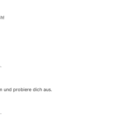
h!
.
m und probiere dich aus.
.