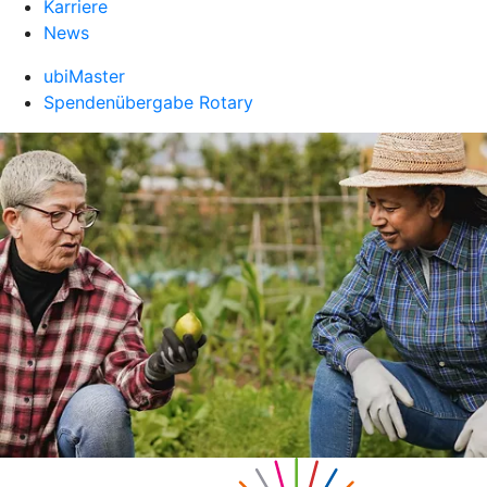
Karriere
News
ubiMaster
Spendenübergabe Rotary